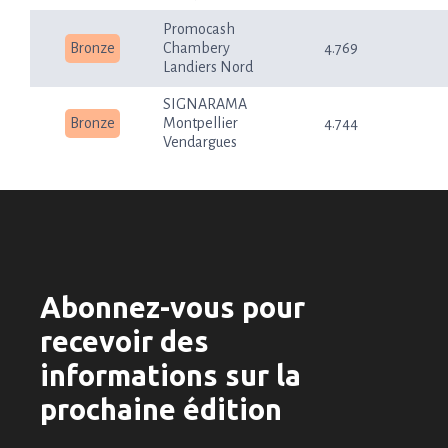
Promocash
Bronze
Chambery
4.769
Landiers Nord
SIGNARAMA
Bronze
Montpellier
4.744
Vendargues
Abonnez-vous pour
recevoir des
informations sur la
prochaine édition