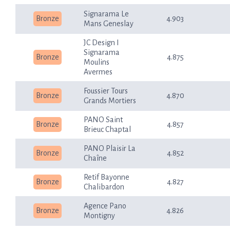
Signarama Le
Bronze
4.903
Mans Geneslay
JC Design I
Signarama
Bronze
4.875
Moulins
Avermes
Foussier Tours
Bronze
4.870
Grands Mortiers
PANO Saint
Bronze
4.857
Brieuc Chaptal
PANO Plaisir La
Bronze
4.852
Chaîne
Retif Bayonne
Bronze
4.827
Chalibardon
Agence Pano
Bronze
4.826
Montigny