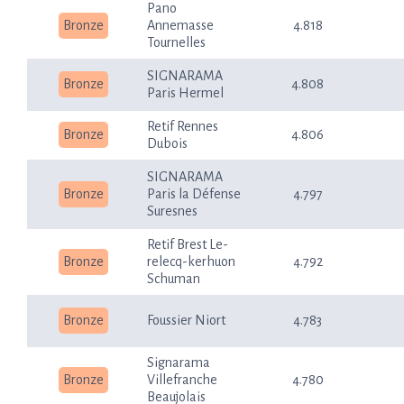
Pano
Bronze
Annemasse
4.818
Tournelles
SIGNARAMA
Bronze
4.808
Paris Hermel
Retif Rennes
Bronze
4.806
Dubois
SIGNARAMA
Bronze
Paris la Défense
4.797
Suresnes
Retif Brest Le-
Bronze
relecq-kerhuon
4.792
Schuman
Bronze
Foussier Niort
4.783
Signarama
Bronze
Villefranche
4.780
Beaujolais