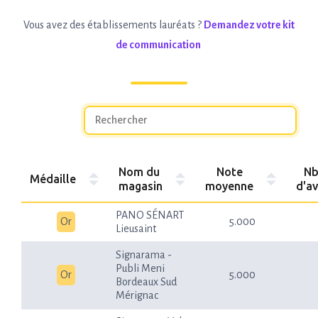
Vous avez des établissements lauréats ?
Demandez votre kit
de communication
Nom du
Note
N
Médaille
magasin
moyenne
d'av
PANO SÉNART
Or
5.000
Lieusaint
Signarama -
Publi Meni
Or
5.000
Bordeaux Sud
Mérignac