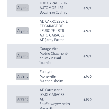
TOP GARAGE - TR
Argent
AUTOMOBILES
4.971
Bougneau Cognac
AD CARROSSERIE
ET GARAGE DE
Argent
L'EUROPE - BTR
4.971
AUTO GARAGES
AD Jarny Patton
Garage Vico -
Motrio Chaumont-
Argent
4.971
en-Vexin Paul
Journée
Eurotyre
Argent
Monswiller
4.970
Maennolsheim
AD Carrosserie
LOUX GARAGES
Argent
AD
4.970
Souffelweyersheim
Brumath