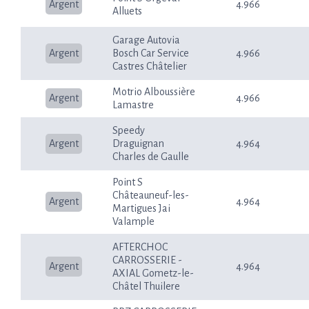
Argent
4.966
Alluets
Garage Autovia
Argent
Bosch Car Service
4.966
Castres Châtelier
Motrio Alboussière
Argent
4.966
Lamastre
Speedy
Argent
Draguignan
4.964
Charles de Gaulle
Point S
Châteauneuf-les-
Argent
4.964
Martigues Jai
Valample
AFTERCHOC
CARROSSERIE -
Argent
4.964
AXIAL Gometz-le-
Châtel Thuilere