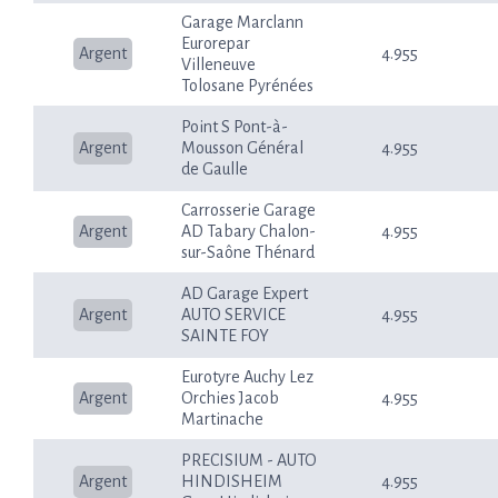
Garage Marclann
Eurorepar
Argent
4.955
Villeneuve
Tolosane Pyrénées
Point S Pont-à-
Argent
Mousson Général
4.955
de Gaulle
Carrosserie Garage
Argent
AD Tabary Chalon-
4.955
sur-Saône Thénard
AD Garage Expert
Argent
AUTO SERVICE
4.955
SAINTE FOY
Eurotyre Auchy Lez
Argent
Orchies Jacob
4.955
Martinache
PRECISIUM - AUTO
Argent
HINDISHEIM
4.955