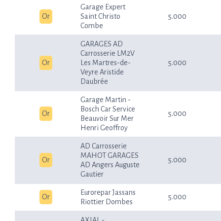
Garage Expert
Or
Saint Christo
5.000
Combe
GARAGES AD
Carrosserie LM2V
Or
Les Martres-de-
5.000
Veyre Aristide
Daubrée
Garage Martin -
Bosch Car Service
Or
5.000
Beauvoir Sur Mer
Henri Geoffroy
AD Carrosserie
MAHOT GARAGES
Or
5.000
AD Angers Auguste
Gautier
Eurorepar Jassans
Or
5.000
Riottier Dombes
AXIAL -