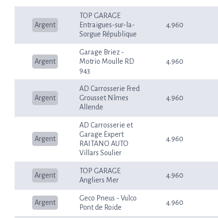
TOP GARAGE
Argent
Entraigues-sur-la-
4.960
Sorgue République
Garage Briez -
Argent
Motrio Moulle RD
4.960
943
AD Carrosserie Fred
Argent
Grousset Nîmes
4.960
Allende
AD Carrosserie et
Garage Expert
Argent
4.960
RAITANO AUTO
Villars Soulier
TOP GARAGE
Argent
4.960
Angliers Mer
Geco Pneus - Vulco
Argent
4.960
Pont de Roide