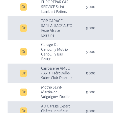
EUROREPAR CAR
Or
SERVICE Saint
5.000
Lambert Potiers
TOP GARAGE -
SARL ALSACE AUTO
Or
5.000
Rezé Alsace
Lorraine
Garage De
Genouilly Motrio
Or
5.000
Genouilly Bas
Bourg
Carrosserie AMBO
Or
- Axial Hérouville-
5.000
Saint-Clair Foucault
Motrio Saint-
Or
Martin-de-
5.000
Valgalgues Draille
AD Garage Expert
Or
Châteauneuf-sur-
5.000