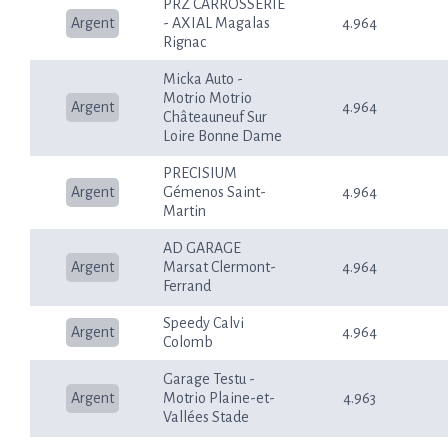
PRZ CARROSSERIE
Argent
- AXIAL Magalas
4.964
Rignac
Micka Auto -
Motrio Motrio
Argent
4.964
Châteauneuf Sur
Loire Bonne Dame
PRECISIUM
Argent
Gémenos Saint-
4.964
Martin
AD GARAGE
Argent
Marsat Clermont-
4.964
Ferrand
Speedy Calvi
Argent
4.964
Colomb
Garage Testu -
Argent
Motrio Plaine-et-
4.963
Vallées Stade