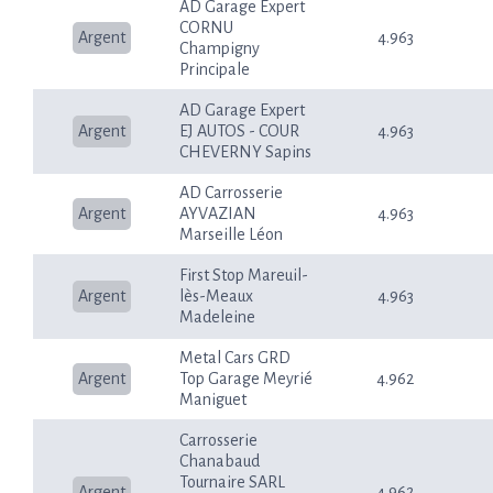
AD Garage Expert
CORNU
Argent
4.963
Champigny
Principale
AD Garage Expert
Argent
EJ AUTOS - COUR
4.963
CHEVERNY Sapins
AD Carrosserie
Argent
AYVAZIAN
4.963
Marseille Léon
First Stop Mareuil-
Argent
lès-Meaux
4.963
Madeleine
Metal Cars GRD
Argent
Top Garage Meyrié
4.962
Maniguet
Carrosserie
Chanabaud
Tournaire SARL
Argent
4.962