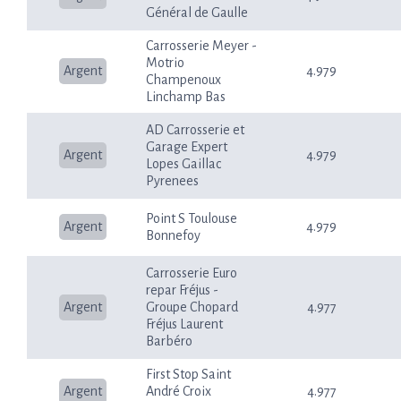
Général de Gaulle
Carrosserie Meyer -
Motrio
Argent
4.979
Champenoux
Linchamp Bas
AD Carrosserie et
Garage Expert
Argent
4.979
Lopes Gaillac
Pyrenees
Point S Toulouse
Argent
4.979
Bonnefoy
Carrosserie Euro
repar Fréjus -
Argent
Groupe Chopard
4.977
Fréjus Laurent
Barbéro
First Stop Saint
Argent
André Croix
4.977