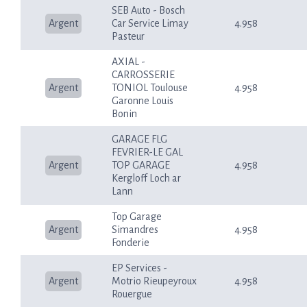
SEB Auto - Bosch
Argent
Car Service Limay
4.958
Pasteur
AXIAL -
CARROSSERIE
Argent
TONIOL Toulouse
4.958
Garonne Louis
Bonin
GARAGE FLG
FEVRIER-LE GAL
Argent
TOP GARAGE
4.958
Kergloff Loch ar
Lann
Top Garage
Argent
Simandres
4.958
Fonderie
EP Services -
Argent
Motrio Rieupeyroux
4.958
Rouergue