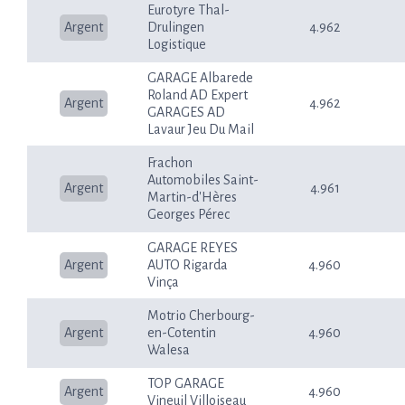
Eurotyre Thal-
Argent
Drulingen
4.962
Logistique
GARAGE Albarede
Roland AD Expert
Argent
4.962
GARAGES AD
Lavaur Jeu Du Mail
Frachon
Automobiles Saint-
Argent
4.961
Martin-d'Hères
Georges Pérec
GARAGE REYES
Argent
AUTO Rigarda
4.960
Vinça
Motrio Cherbourg-
Argent
en-Cotentin
4.960
Walesa
TOP GARAGE
Argent
4.960
Vineuil Villoiseau