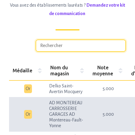
Vous avez des établissements lauréats ?
Demandez votre kit
de communication
Nom du
Note
Médaille
magasin
moyenne
d
Delko Saint-
Or
5.000
Avertin Mocquery
AD MONTEREAU
CARROSSERIE
Or
GARAGES AD
5.000
Montereau-Fault-
Yonne