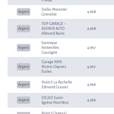
Pneus)
Delko Morestel
Argent
4.968
Grenoble
TOP GARAGE -
Argent
AVENIR AUTO
4.968
Allevard Bains
Eurorepar
Argent
Fontenilles
4.967
Gascogne
Garage KMS
Argent
Motrio Clapiers
4.967
Écoles
Point S La Rochelle
Argent
4.966
Edmond Grasset
DELKO Saint-
Argent
4.966
Egrève Pont Noir
Point S Orgeval