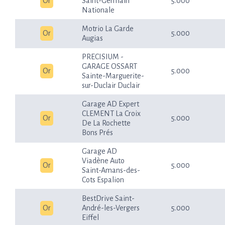
Or
Saint-Germain
5.000
Nationale
Motrio La Garde
Or
5.000
Augias
PRECISIUM -
GARAGE OSSART
Or
5.000
Sainte-Marguerite-
sur-Duclair Duclair
Garage AD Expert
CLEMENT La Croix
Or
5.000
De La Rochette
Bons Prés
Garage AD
Viadène Auto
Or
5.000
Saint-Amans-des-
Cots Espalion
BestDrive Saint-
Or
André-les-Vergers
5.000
Eiffel