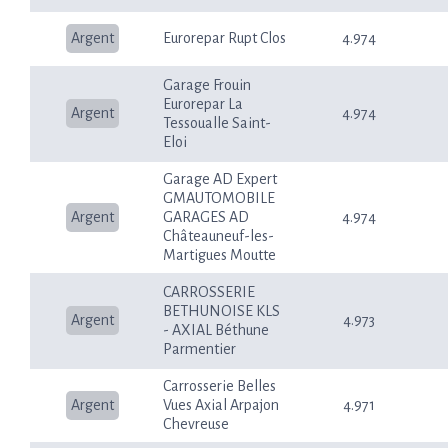
Argent
Eurorepar Rupt Clos
4.974
Garage Frouin
Eurorepar La
Argent
4.974
Tessoualle Saint-
Eloi
Garage AD Expert
GMAUTOMOBILE
Argent
GARAGES AD
4.974
Châteauneuf-les-
Martigues Moutte
CARROSSERIE
BETHUNOISE KLS
Argent
4.973
- AXIAL Béthune
Parmentier
Carrosserie Belles
Argent
Vues Axial Arpajon
4.971
Chevreuse