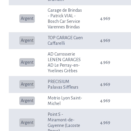
Garage de Brindas
- Patrick VIAL -
Argent
4.969
Bosch Car Service
Varennes Brindas
TOP GARAGE Caen
Argent
4.969
Caffarelli
AD Carrosserie
LENEN GARAGES
Argent
4.969
AD Le Perray-en-
Yvelines Grèbes
PRECISIUM
Argent
4.969
Palavas Siffleurs
Motrio Lyon Saint-
Argent
4.969
Michel
Point S -
Miramont-de-
Argent
4.969
Guyenne (Lacoste