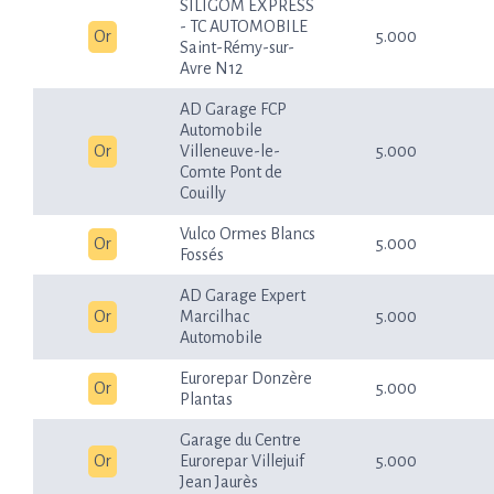
SILIGOM EXPRESS
- TC AUTOMOBILE
Or
5.000
Saint-Rémy-sur-
Avre N12
AD Garage FCP
Automobile
Or
Villeneuve-le-
5.000
Comte Pont de
Couilly
Vulco Ormes Blancs
Or
5.000
Fossés
AD Garage Expert
Or
Marcilhac
5.000
Automobile
Eurorepar Donzère
Or
5.000
Plantas
Garage du Centre
Or
Eurorepar Villejuif
5.000
Jean Jaurès