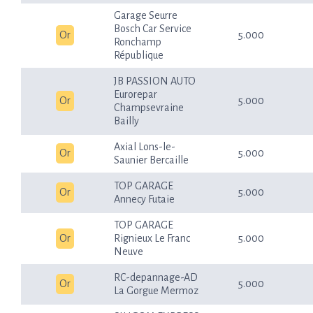
Garage Seurre
Bosch Car Service
Or
5.000
Ronchamp
République
JB PASSION AUTO
Eurorepar
Or
5.000
Champsevraine
Bailly
Axial Lons-le-
Or
5.000
Saunier Bercaille
TOP GARAGE
Or
5.000
Annecy Futaie
TOP GARAGE
Or
Rignieux Le Franc
5.000
Neuve
RC-depannage-AD
Or
5.000
La Gorgue Mermoz