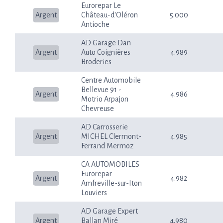
Eurorepar Le
Argent
Château-d'Oléron
5.000
Antioche
AD Garage Dan
Argent
Auto Coignières
4.989
Broderies
Centre Automobile
Bellevue 91 -
Argent
4.986
Motrio Arpajon
Chevreuse
AD Carrosserie
Argent
MICHEL Clermont-
4.985
Ferrand Mermoz
CA AUTOMOBILES
Eurorepar
Argent
4.982
Amfreville-sur-Iton
Louviers
AD Garage Expert
Argent
Ballan Miré
4.980