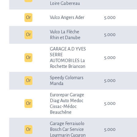
Loire Gabereau
Or
Vulco Angers Ader
5.000
Vulco La Flèche
Or
5.000
Rhin et Danube
GARAGE A.D YVES
SERRE
Or
5.000
AUTOMOBILES La
Rochette Briancon
Speedy Colomars
Or
5.000
Manda
Eurorepar Garage
Diag Auto Medoc
Or
5.000
Cissac-Médoc
Beauchêne
Garage Ferraiuolo
Or
Bosch Car Service
5.000
Lourmarin Cucuron