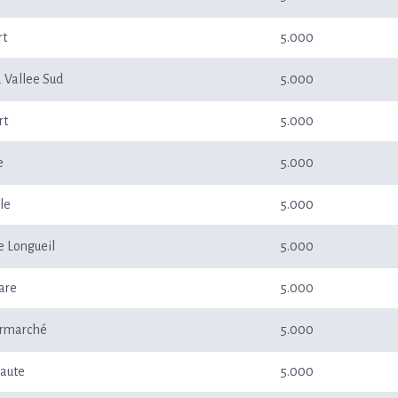
rt
5.000
a Vallee Sud
5.000
rt
5.000
e
5.000
le
5.000
e Longueil
5.000
are
5.000
termarché
5.000
aute
5.000