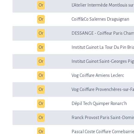
Or
L'Atelier Intermède Montlouis sur
Or
Coiff&Co Salernes Draguignan
Or
DESSANGE - Coiffeur Paris Cha
Or
Institut Guinot La Tour Du Pin Br
Or
Institut Guinot Saint-Georges Pig
Or
Vog Coiffure Amiens Leclerc
Or
Vog Coiffure Provenchères-sur-F
Or
Dépil Tech Quimper Ronarc'h
Or
Franck Provost Paris Saint-Domi
Or
Pascal Coste Coiffure Cornebarri