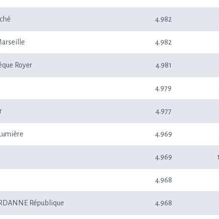
rché
4.982
Marseille
4.982
vêque Royer
4.981
4.979
r
4.977
 Lumière
4.969
4.969
4.968
RDANNE République
4.968