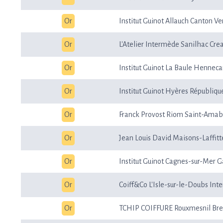
Or
Institut Guinot Allauch Canton Ve
Or
L'Atelier Intermède Sanilhac Cre
Or
Institut Guinot La Baule Henneca
Or
Institut Guinot Hyères Républiqu
Or
Franck Provost Riom Saint-Amab
Or
Jean Louis David Maisons-Laffitt
Or
Institut Guinot Cagnes-sur-Mer G
Or
Coiff&Co L'Isle-sur-le-Doubs In
Or
TCHIP COIFFURE Rouxmesnil Bre