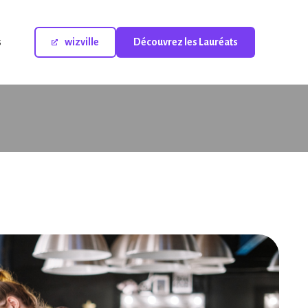
s
wizville
Découvrez les Lauréats