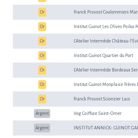
Or
Franck Provost Coulommiers Ma
Or
Institut Guinot Les Olives Poilus 
Or
L'Atelier Intermède Château-l'E
Or
Institut Guinot Quartier du Port
Or
L'Atelier Intermède Bordeaux Ser
Or
Institut Guinot Monplaisir Frères
Or
Franck Provost Scionzier Lacs
Argent
Vog Coiffure Saint-Omer
Argent
INSTITUT ANNICK- GUINOT GA