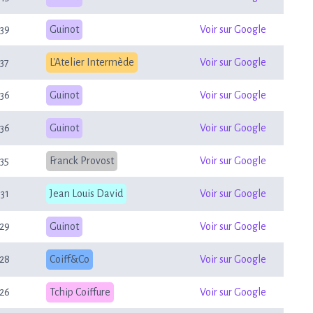
39
Guinot
Voir sur Google
37
L'Atelier Intermède
Voir sur Google
36
Guinot
Voir sur Google
36
Guinot
Voir sur Google
35
Franck Provost
Voir sur Google
31
Jean Louis David
Voir sur Google
29
Guinot
Voir sur Google
28
Coiff&Co
Voir sur Google
26
Tchip Coiffure
Voir sur Google