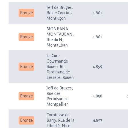
Jeff de Bruges,
Bronze
Bd de Courtais,
4.862
Montluçon
MONBANA
MONTAUBAN,
Bronze
4.862
Rte du N,
Montauban
La Cure
Gourmande
Bronze
Rouen, Bd
4.859
Ferdinand de
Lesseps, Rouen.
Jeff de Bruges,
Rue des
Bronze
4.858
Pertuisanes,
Montpellier
Comtesse du
Bronze
Barry, Rue de la
4.857
Liberté, Nice