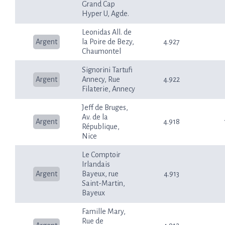
Grand Cap
Hyper U, Agde.
Leonidas All. de
Argent
la Poire de Bezy,
4.927
Chaumontel
Signorini Tartufi
Argent
Annecy, Rue
4.922
Filaterie, Annecy
Jeff de Bruges,
Av. de la
Argent
4.918
République,
Nice
Le Comptoir
Irlandais
Argent
Bayeux, rue
4.913
Saint-Martin,
Bayeux
Famille Mary,
Rue de