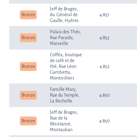
Jeff de Bruges,
Bronze
Av. Général de
4.857
Gaulle, Hyères
Palais des Thés,
Bronze
Rue Paradis,
4.853
Marseille
Cofféa, boutique
de café et de
Bronze
thé, Rue Léon
4.852
Gambetta,
Montivilliers
Famille Mary,
Bronze
Rue du Temple,
4.850
La Rochelle
Jeff de Bruges,
Rue de la
Bronze
4.850
Résistance,
Montauban