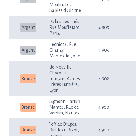
Moulin, Les
Sables d'Olonne
Palais des Thés,
Argent
Rue Mouffetard,
4.905
Paris.
Leonidas, Rue
Argent
Chanzy,
4.905
Mantes-la-Jolie
de Neuville –
Chocolat
Bronze
français, Av. des
4.902
Frères Lumière,
Lyon
Signorini Tartufi
Bronze
Nantes, Rue de
4.900
Verdun, Nantes
Jeff de Bruges,
Bronze
Rue Jean Bigot,
4.900
Issoire