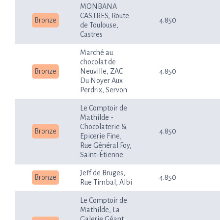
MONBANA
CASTRES, Route
Bronze
4.850
de Toulouse,
Castres
Marché au
chocolat de
Bronze
Neuville, ZAC
4.850
Du Noyer Aux
Perdrix, Servon
Le Comptoir de
Mathilde -
Chocolaterie &
Bronze
4.850
Epicerie Fine,
Rue Général Foy,
Saint-Étienne
Jeff de Bruges,
Bronze
4.850
Rue Timbal, Albi
Le Comptoir de
Mathilde, La
Galerie Géant,