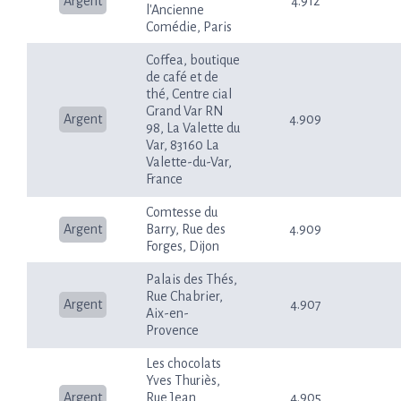
Argent
4.912
l'Ancienne
Comédie, Paris
Coffea, boutique
de café et de
thé, Centre cial
Grand Var RN
Argent
4.909
98, La Valette du
Var, 83160 La
Valette-du-Var,
France
Comtesse du
Argent
Barry, Rue des
4.909
Forges, Dijon
Palais des Thés,
Rue Chabrier,
Argent
4.907
Aix-en-
Provence
Les chocolats
Yves Thuriès,
Argent
Rue Jean
4.905