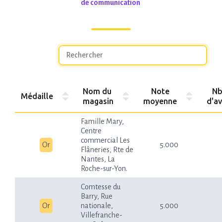
de communication
Nom du
Note
N
Médaille
magasin
moyenne
d'av
Famille Mary,
Centre
commercial Les
Or
5.000
Flâneries, Rte de
Nantes, La
Roche-sur-Yon.
Comtesse du
Barry, Rue
Or
nationale,
5.000
Villefranche-