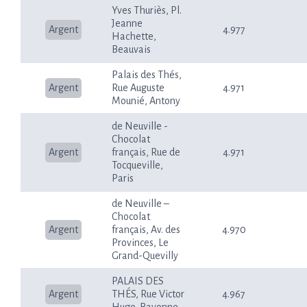
Yves Thuriès, Pl.
Jeanne
Argent
4.977
Hachette,
Beauvais
Palais des Thés,
Argent
Rue Auguste
4.971
Mounié, Antony
de Neuville -
Chocolat
Argent
français, Rue de
4.971
Tocqueville,
Paris
de Neuville –
Chocolat
Argent
français, Av. des
4.970
Provinces, Le
Grand-Quevilly
PALAIS DES
Argent
THÉS, Rue Victor
4.967