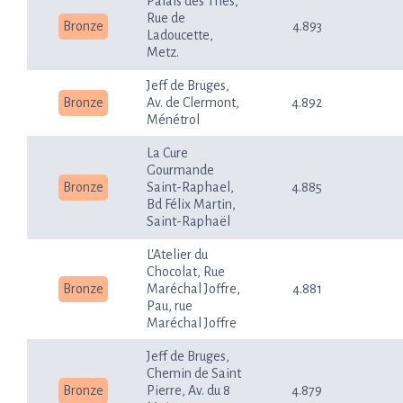
Palais des Thés,
Rue de
Bronze
4.893
Ladoucette,
Metz.
Jeff de Bruges,
Bronze
Av. de Clermont,
4.892
Ménétrol
La Cure
Gourmande
Bronze
Saint-Raphael,
4.885
Bd Félix Martin,
Saint-Raphaël
L'Atelier du
Chocolat, Rue
Bronze
Maréchal Joffre,
4.881
Pau, rue
Maréchal Joffre
Jeff de Bruges,
Chemin de Saint
Bronze
Pierre, Av. du 8
4.879