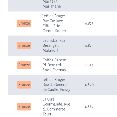
Mai 1945,
Marignane
Jeff de Bruges,
Rue Gustave
Bronze
4.875
Eiffel, Brie-
Comte-Robert
Leonidas, Rue
Bronze
Béranger,
4.875
Malakoff
Coffea Panem,
Bronze
Pl. Bernard-
4.874
Stasi, Épernay
Jeff de Bruges,
Bronze
Rue du Général
4.870
de Gaulle, Poissy
La Cure
Gourmande, Rue
Bronze
4.867
du Commerce,
Tours