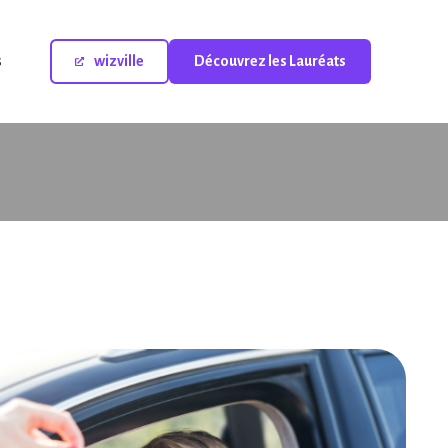
s
wizville
Découvrez les Lauréats