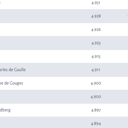
e
4.931
4.928
4.926
4.923
4.915
rles de Gaulle
4.911
pe de Gouges
4.900
4.900
edberg
4.897
4.894