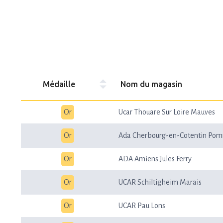
Médaille
Nom du magasin
Or
Ucar Thouare Sur Loire Mauves
Or
Ada Cherbourg-en-Cotentin Pom
Or
ADA Amiens Jules Ferry
Or
UCAR Schiltigheim Marais
Or
UCAR Pau Lons