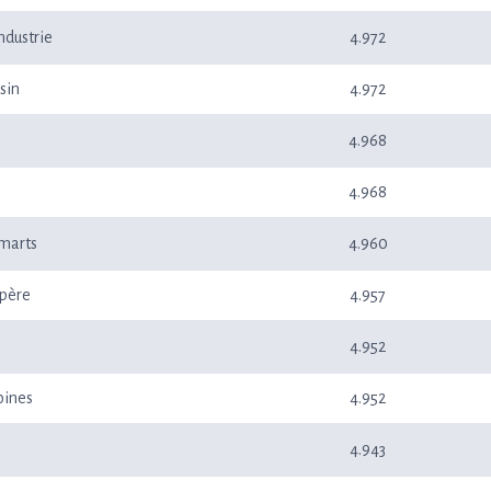
ndustrie
4.972
sin
4.972
4.968
4.968
marts
4.960
mpère
4.957
4.952
oines
4.952
4.943