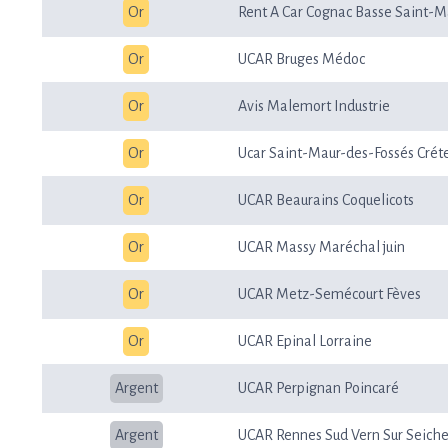
Or
Rent A Car Cognac Basse Saint-M
Or
UCAR Bruges Médoc
Or
Avis Malemort Industrie
Or
Ucar Saint-Maur-des-Fossés Créte
Or
UCAR Beaurains Coquelicots
Or
UCAR Massy Maréchal juin
Or
UCAR Metz-Semécourt Fèves
Or
UCAR Epinal Lorraine
Argent
UCAR Perpignan Poincaré
Argent
UCAR Rennes Sud Vern Sur Seich