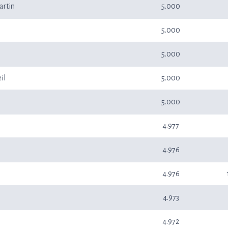
artin
5.000
5.000
5.000
il
5.000
5.000
4.977
4.976
4.976
4.973
e
4.972